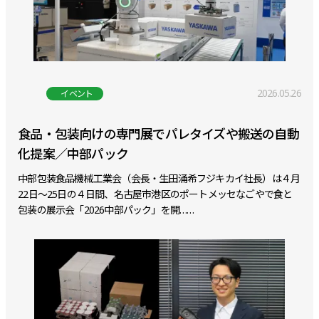
2026.05.26
イベント
食品・包装向けの専門展でパレタイズや搬送の自動
化提案／中部パック
中部包装食品機械工業会（会長・生田涌希フジキカイ社長）は４月
22日～25日の４日間、名古屋市港区のポートメッセなごやで食と
包装の展示会「2026中部パック」を開……