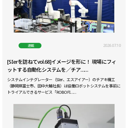
2026.07.10
連載
[SIerを訪ねてvol.68]イメージを形に！ 現場にフィ
ットする自動化システムを／チア……
システムインテグレーター（SIer、エスアイアー）のチアキ機工
（静岡県富士市、田中大輔社長）は協働ロボットシステムを事前に
トライアルできるサービス「ROBOFI……