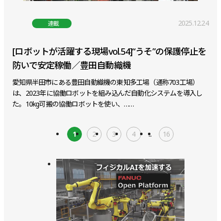
2025.12.24
連載
[ロボットが活躍する現場vol.54]“うそ”の保護停止を
防いで安定稼働／豊田自動織機
愛知県半田市にある豊田自動織機の東知多工場（通称703工場）
は、2023年に協働ロボットを組み込んだ自動化システムを導入し
た。10kg可搬の協働ロボットを使い、……
1
2
3
4
...
16