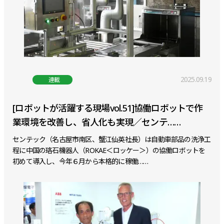
2025.09.19
連載
[ロボットが活躍する現場vol.51]協働ロボットで作
業環境を改善し、省人化も実現／センテ……
センテック（名古屋市南区、蟹江仙英社長）は自動車部品の洗浄工
程に中国の珞石機器人（ROKAE＜ロッケー＞）の協働ロボットを
初めて導入し、今年６月から本格的に稼働……