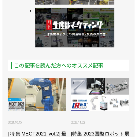
場の要求が明確に【後編】
>>[iREX2025リポートvol.10]マテハンシステムは市
場の要求が明確に【前編】
>>[iREX2025リポートvol.9]周辺機器の使用イメージ
や使い心地を分かりやすく提案
>>[iREX2025リポートvol.8]要素部品の新製品や新た
この記事を読んだ方へのオススメ記事
な使い方が続々
>>[iREX2025リポートvol.7]新興勢も独自技術で存在
感示す
>>[iREX2025リポートvol.6]金属加工の自動化・ロボ
ット化を提案
2021.10.15
2023.11.22
>>[iREX2025リポートvol.5]ユニークな協働ロボット
など新たな製品やアプリケーションが続々
[特集MECT2021 vol.2]最
[特集 2023国際ロボット展