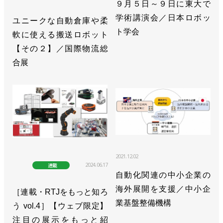
９月５日～９日に東大で
学術講演会／日本ロボッ
ユニークな自動倉庫や柔
ト学会
軟に使える搬送ロボット
【その２】／国際物流総
合展
2021.12.02
2024.06.17
連載
自動化関連の中小企業の
海外展開を支援／中小企
［連載・RTJをもっと知ろ
業基盤整備機構
う vol.4］【ウェブ限定】
注目の展示をもっと紹