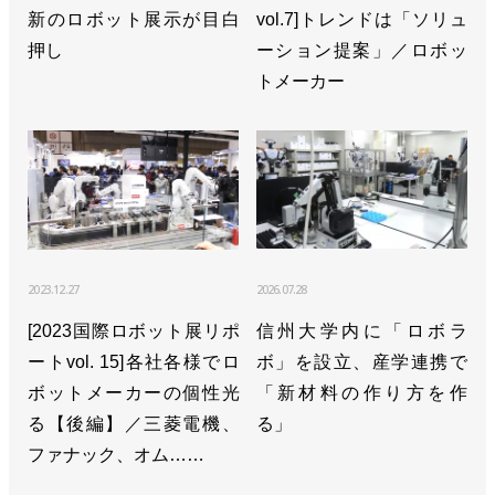
新のロボット展示が目白
vol.7]トレンドは「ソリュ
>>[iREX2025リポートvol.4]最新のデジタルツイン工
押し
ーション提案」／ロボッ
場をブースに再現
トメーカー
>>[iREX2025リポートvol.3]ロボットハンドも着々と
進化
>>[iREX2025展示リポートvol.2]「組み合わせ」で魅
するSIer・商社
2023.12.27
2026.07.28
[2023国際ロボット展リポ
信州大学内に「ロボラ
ートvol. 15]各社各様でロ
ボ」を設立、産学連携で
ボットメーカーの個性光
「新材料の作り方を作
る【後編】／三菱電機、
る」
ファナック、オム……