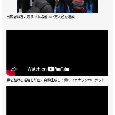
出展者は過去最多で来場者は15万人超を達成
手を避ける経路を即座に自動生成して動くファナックのロボット