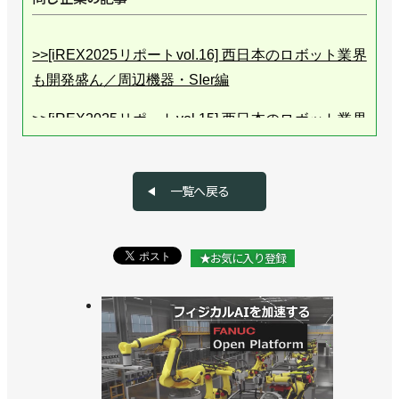
>>[iREX2025リポートvol.16] 西日本のロボット業界
も開発盛ん／周辺機器・SIer編
>>[iREX2025リポートvol.15] 西日本のロボット業界
も開発盛ん／ロボットメーカー編
>>[iREX2025リポートvol.14] 欧州や台湾勢がAI×自
一覧へ戻る
動化で存在感を発揮
>>[iREX2025リポートvol.13] 使いやすさ×低価格で
★お気に入り登録
攻める中国メーカー
>>[iREX2025リポートvol.12] 中国メーカーのヒュー
マノイドが存在感を発揮
>>[iREX2025リポートvol.11]マテハンシステムは市