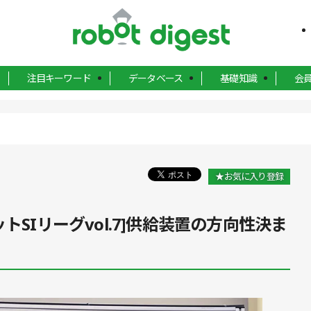
注目キーワード
データベース
基礎知識
会
★お気に入り登録
トSIリーグvol.7]供給装置の方向性決ま