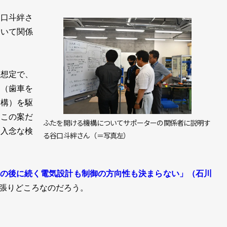
口斗絆さ
ついて関係
想定で、
構（歯車を
機構）を駆
、この案だ
ふたを開ける機構についてサポーターの関係者に説明す
は入念な検
る谷口斗絆さん（＝写真左）
の後に続く電気設計も制御の方向性も決まらない」（石川
張りどころなのだろう。