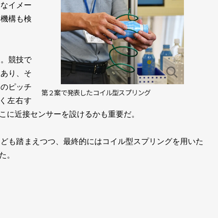
うなイメー
る機構も検
。競技で
類あり、そ
定のピッチ
第２案で発表したコイル型スプリング
く左右す
こに近接センサーを設けるかも重要だ。
なども踏まえつつ、最終的にはコイル型スプリングを用いた
た。