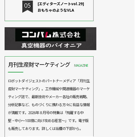
[エディターズノートvol.29]
おもちゃのようなVLA
月刊生産財マーケティング
MAGAZINE
ロボットダイジェストのパートナーメディア「月刊生
産財マーケティング」。工作機械や関連機器のマーケ
ティング誌で、最新技術やメーカー各社の販売戦略、
分析記事など、ものづくりに携わる方々に有益な情報
が満載です。2026年８月号の特集は「飛躍する中
堅・中小～100億に向け攻める経営～」です。電子版
も販売しております。詳しくは当欄の下部から。