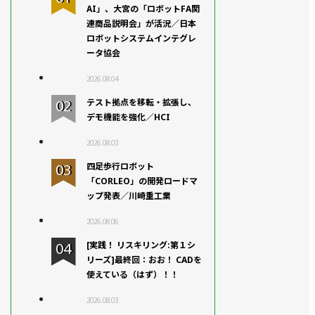
AI」、大宮の「ロボットFA関
連商品説明会」が活況／日本
ロボットシステムインテグレ
ータ協会
2026.08.04
テスト拠点を移転・拡張し、
デモ機能を強化／HCI
2026.08.03
四足歩行ロボット
「CORLEO」の開発ロードマ
ップ発表／川崎重工業
2026.08.06
[実践！ リスキリング:第１シ
リーズ]最終回：おお！ CADを
使えている（はず）！！
2026.08.03