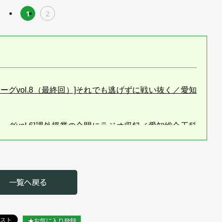
1
2
リーグvol.8（最終回）]それでも逃げずに戦い抜く／愛知
リーグvol.6]課外授業の合間にラジオ収録／愛知総合工科
Iリーグvol.5]システム構想を煮詰め、トラブル対応に追わ
一覧へ戻る
Iリーグvol.4]２班に分かれて授業、講師も記者も感心／愛
★お気に入り登録