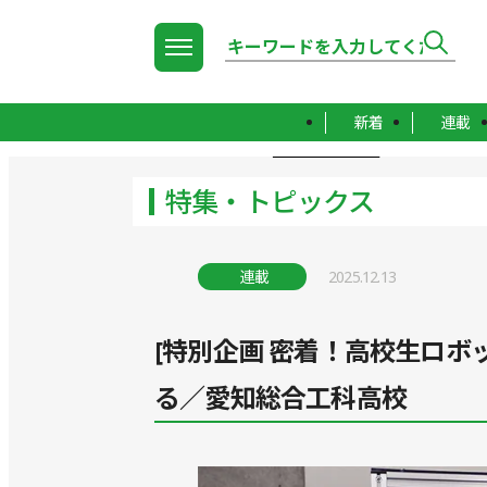
新着
連載
TOP
特集・トピックス
特集・トピックス
連載
2025.12.13
[特別企画 密着！高校生ロボッ
る／愛知総合工科高校