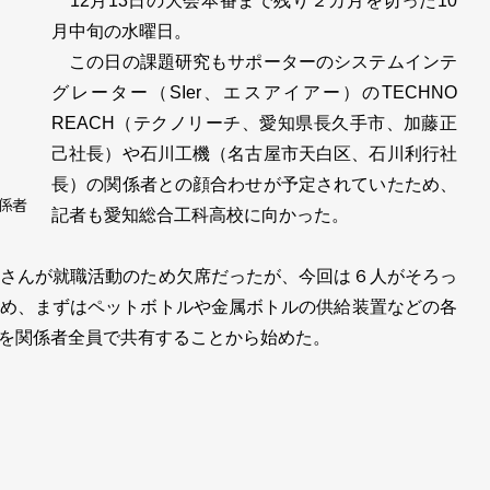
12月13日の大会本番まで残り２カ月を切った10
月中旬の水曜日。
この日の課題研究もサポーターのシステムインテ
グレーター（SIer、エスアイアー）のTECHNO
REACH（テクノリーチ、愛知県長久手市、加藤正
己社長）や石川工機（名古屋市天白区、石川利行社
長）の関係者との顔合わせが予定されていたため、
係者
記者も愛知総合工科高校に向かった。
さんが就職活動のため欠席だったが、今回は６人がそろっ
め、まずはペットボトルや金属ボトルの供給装置などの各
を関係者全員で共有することから始めた。