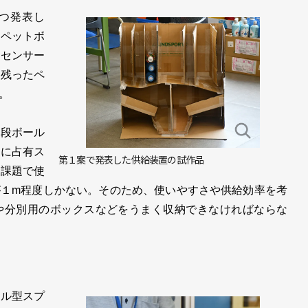
つ発表し
、ペットボ
接センサー
、残ったペ
。
段ボール
上に占有ス
第１案で発表した供給装置の試作品
技課題で使
１m程度しかない。そのため、使いやすさや供給効率を考
や分別用のボックスなどをうまく収納できなければならな
ル型スプ