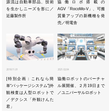
源流は自動車部品、技術
協働ロボ搭載の
を生かしニーズを形に／
AGV「RocoMo-V」、可搬
近藤製作所
質量アップの新機種を発
売／明電舎
2018.11.01
2021.02.04
[特別企画：これなら簡
協働ロボットのバーチャ
単“パッケージシステム”]外
ル展開催、２月19日まで
観検査は人型ロボットで
／ユニバーサルロボット
／デクシス「外観けんた
君」