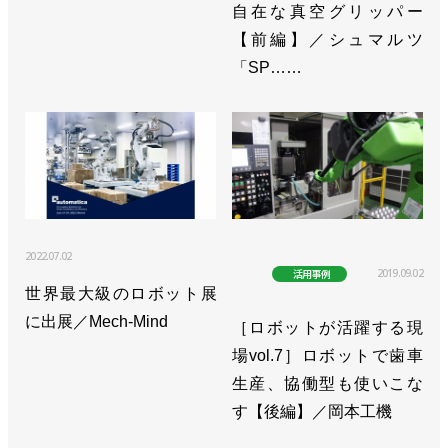
自在な真空グリッパー
【前編】／シュマルツ
「SP……
2022.07.02
2019.09.02
活用事例
世界最大級のロボット展
に出展／Mech-Mind
［ロボットが活躍する現
場vol.7］ロボットで歯車
生産、協働型も使いこな
す【後編】／岡本工機