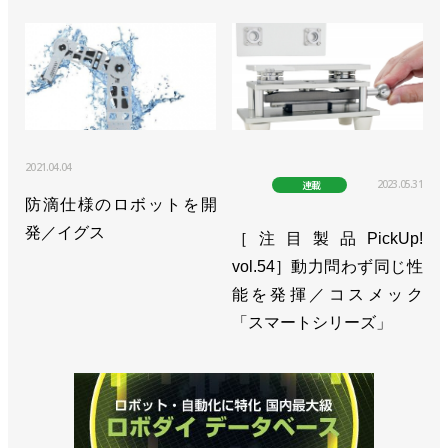
2021.04.04
2023.05.31
連載
防滴仕様のロボットを開
発／イグス
［注目製品PickUp!
vol.54］動力問わず同じ性
能を発揮／コスメック
「スマートシリーズ」