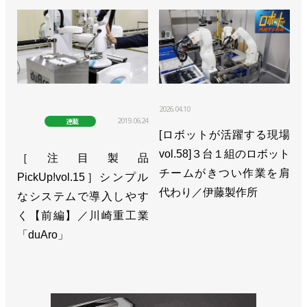
2026.04.10
2019.06.24
連載
[ロボットが活躍する現場
vol.58]３台１組のロボット
［注目製品
チームがきつい作業を肩
PickUp!vol.15］シンプル
代わり／伊藤製作所
なシステムで導入しやす
く【前編】／川崎重工業
「duAro」