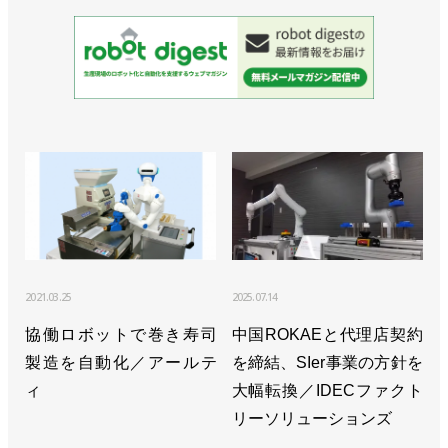
2021.03.25
2025.07.14
協働ロボットで巻き寿司
中国ROKAEと代理店契約
製造を自動化／アールテ
を締結、SIer事業の方針を
ィ
大幅転換／IDECファクト
リーソリューションズ