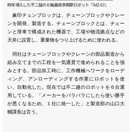
昨年導入した不二越の６軸垂直多関節ロボット「MZ-07」
象印チェンブロックは、チェーンブロックやクレー
ンを開発、製造する。チェーンブロックとは、チェー
ンと滑車で構成された機器で、工場や物流拠点などの
天井に設置し、重量物をつり上げるために使われる。
同社はチェーンブロックやクレーンの部品製造から
組み立てまでの工程を一気通貫で進められることを強
みとする。部品加工時に、工作機械へワークをローデ
ィング、アンローディングする作業にロボットを使
い、自動化した。現在では不二越のロボットを６台運
用している。「メーカーをバラバラにしたら使い勝手
が悪くなるため、１社に統一した」と製造部の山口大
輔課長は言う。