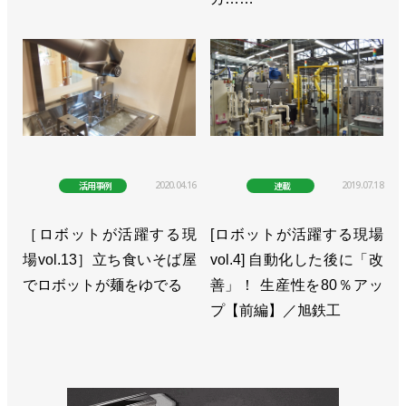
2020.04.16
2019.07.18
活用事例
連載
［ロボットが活躍する現
[ロボットが活躍する現場
場vol.13］立ち食いそば屋
vol.4] 自動化した後に「改
でロボットが麺をゆでる
善」！ 生産性を80％アッ
プ【前編】／旭鉄工