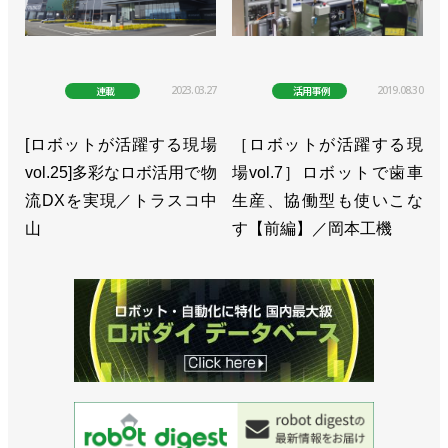
2023.03.27
2019.08.30
連載
活用事例
[ロボットが活躍する現場
［ロボットが活躍する現
vol.25]多彩なロボ活用で物
場vol.7］ロボットで歯車
流DXを実現／トラスコ中
生産、協働型も使いこな
山
す【前編】／岡本工機