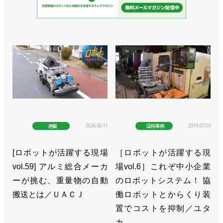
2026.05.11
2019.07.30
連載
活用事例
[ロボットが活躍する現場
［ロボットが活躍する現
vol.59] アルミ総合メーカ
場vol.6］これぞ中小企業
ーが挑む、重量物の自動
のロボットシステム！ 協
搬送とは／ＵＡＣＪ
働ロボットとからくり装
置でコストを抑制／ユタ
カ……