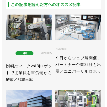
この記事を読んだ方へのオススメ記事
2020.10.30
2020.03.25
連載
９日からウェブ展開催、
パートナー企業22社も出
[沖縄ウィークvol.3]ロボッ
展／ユニバーサルロボッ
トで従業員を重労働から
ト
解放／那覇王冠