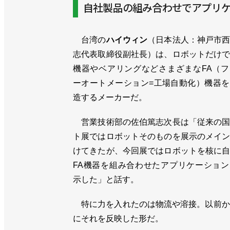
自社製品の組み合わせでアプリ
台湾の
ハイウィン
（日本法人：神戸市
志代表取締役副社長）は、ロボットだけ
機器やベアリングなどさまざまなFA（
ーオートメーション=工場自動化）機器
造するメーカーだ。
営業技術部の佐伯篤志次長は「従来の国
ト展ではロボットそのものを展示のメイ
けてきたが、今回展ではロボットを核に
FA機器を組み合わせたアプリケーショ
示した」と話す。
特に力を入れたのは物流や溶接。以前か
にそれを反映した形だ。