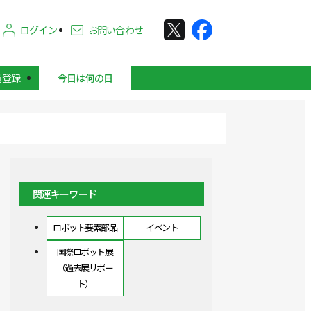
ログイン
お問い合わせ
員登録
今日は何の日
関連キーワード
ロボット要素部品
イベント
国際ロボット展
（過去展リポー
ト）