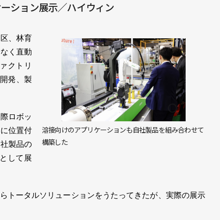
ケーション展示／ハイウィン
西区、林育
でなく直動
ファクトリ
を開発、製
際ロボッ
溶接向けのアプリケーションも自社製品を組み合わせて
ンに位置付
構築した
自社製品の
ンとして展
らトータルソリューションをうたってきたが、実際の展示