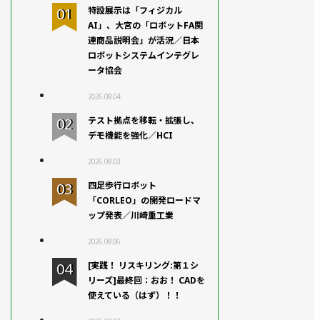
特設展示は「フィジカル
AI」、大宮の「ロボットFA関
連商品説明会」が活況／日本
ロボットシステムインテグレ
ータ協会
2026.08.04
テスト拠点を移転・拡張し、
デモ機能を強化／HCI
2026.08.03
四足歩行ロボット
「CORLEO」の開発ロードマ
ップ発表／川崎重工業
2026.08.06
[実践！ リスキリング:第１シ
リーズ]最終回：おお！ CADを
使えている（はず）！！