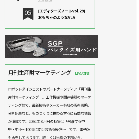
2026.08.03
[エディターズノートvol.29]
おもちゃのようなVLA
月刊生産財マーケティング
MAGAZINE
ロボットダイジェストのパートナーメディア「月刊生
産財マーケティング」。工作機械や関連機器のマーケ
ティング誌で、最新技術やメーカー各社の販売戦略、
分析記事など、ものづくりに携わる方々に有益な情報
が満載です。2026年８月号の特集は「飛躍する中
堅・中小～100億に向け攻める経営～」です。電子版
も販売しております。詳しくは当欄の下部から。