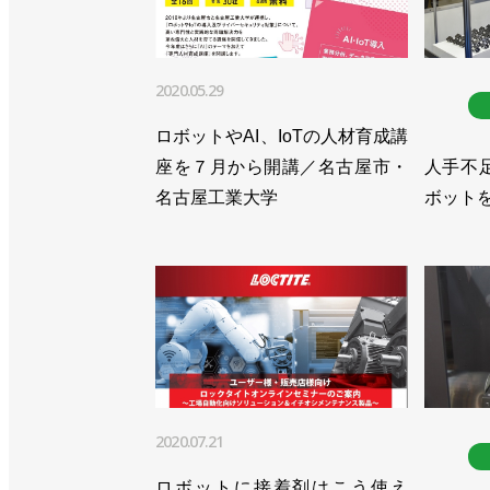
2020.05.29
ロボットやAI、IoTの人材育成講
座を７月から開講／名古屋市・
人手不
名古屋工業大学
ボットを
2020.07.21
ロボットに接着剤はこう使え