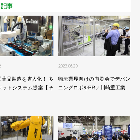
メ記事
2
2023.06.29
医薬品製造を省人化！ 多
物流業界向けの内覧会でデバン
ボットシステム提案【そ
ニングロボをPR／川崎重工業