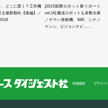
ト、どこに置く？工作機
[2023国際ロボット展リポート
見る最新動向【後編】／
vol.16] 搬送ロボットも多数出展
2018
／ヤマハ発動機、MiR、シナノ
ケンシ、ビジョンナビ……
当サイトについて
利用規約
プライバ