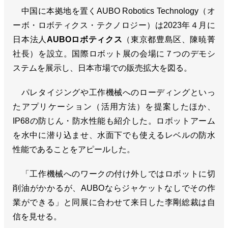
中国に本拠地を置くAUBO Robotics Technology（オ
ーボ・ロボティクス・テクノロジー）は2023年４月に
日本法人
AUBOロボティクス
（東京都豊島区、陳暁菁
社長）を設立。国際ロボット展の会場に７つのデモシ
ステムを展示し、日本市場での販売拡大を図る。
パレタイジングや工作機械へのローディングといっ
たアプリケーション（活用方法）を提案したほか、
IP68の防じん・防水性能も紹介した。ロボットアーム
を水中に潜り込ませ、水面下でも使えるレベルの防水
性能であることをアピールした。
「工作機械へのワークの付け外しではロボットに切
削油がかかるが、AUBOならジャケットなしでその作
業ができる」と同展に合わせて来日した李剛総裁は自
信を見せる。