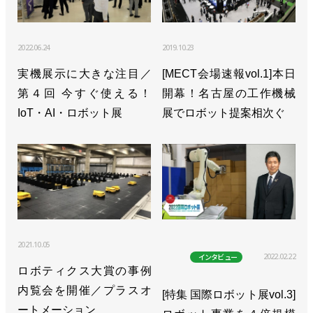
2022.06.24
2019.10.23
実機展示に大きな注目／
[MECT会場速報vol.1]本日
第４回 今すぐ使える！
開幕！名古屋の工作機械
IoT・AI・ロボット展
展でロボット提案相次ぐ
2021.10.05
2022.02.22
インタビュー
ロボティクス大賞の事例
内覧会を開催／プラスオ
[特集 国際ロボット展vol.3]
ートメーション