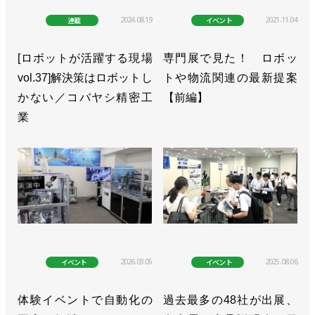
2024.08.19
2021.11.04
連載
イベント
[ロボットが活躍する現場
専門展で見た！ ロボッ
vol.37]解決策はロボットし
トや物流関連の最新提案
かない／コバヤシ精密工
【前編】
業
2026.03.05
2025.08.06
イベント
イベント
体験イベントで自動化の
過去最多の48社が出展、