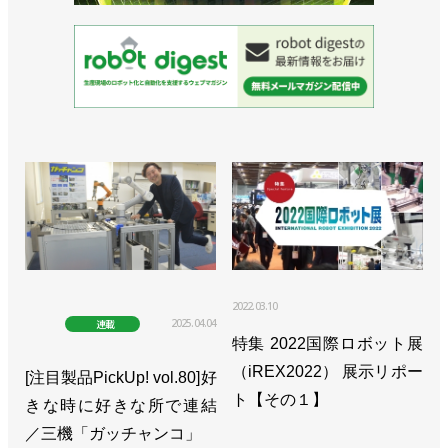
2022.03.10
2025.04.04
連載
特集 2022国際ロボット展
（iREX2022） 展示リポー
[注目製品PickUp! vol.80]好
ト【その１】
きな時に好きな所で連結
／三機「ガッチャンコ」