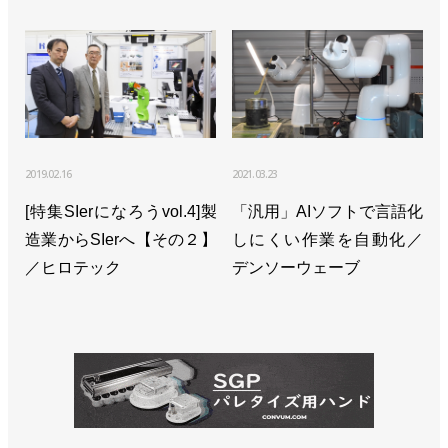
2019.02.16
2021.03.23
[特集SIerになろうvol.4]製
「汎用」AIソフトで言語化
造業からSIerへ【その２】
しにくい作業を自動化／
／ヒロテック
デンソーウェーブ