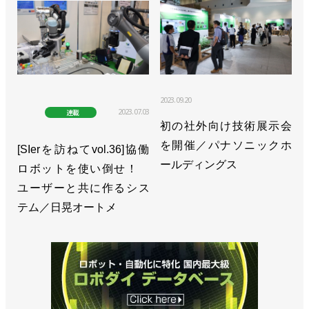
2023.09.20
2023.07.03
連載
初の社外向け技術展示会
を開催／パナソニックホ
[SIerを訪ねてvol.36]協働
ールディングス
ロボットを使い倒せ！
ユーザーと共に作るシス
テム／日晃オートメ