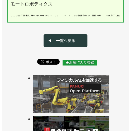
モートロボティクス
>>遠隔操作のアウトソーシング機能を開発、検証参
加企業を募集／リモートロボティクス
>>フレアオリジナルとパートナー契約を締結／リモ
一覧へ戻る
ートロボティクス
>>東京エレクトロンデバイスとパートナー契約を締
★お気に入り登録
結／リモートロボティクス
>>川崎重工とスターテクノが遠隔ロボットのパート
ナーに／リモートロボティクス
>>ファクトリー・イノベーション・ウィークで特別
講演、会場でデモシステムも展示／リモートロボテ
ィクス
>>デンソーウェーブ・高丸工業とパートナー契約を