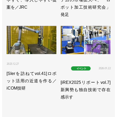
案を／JRC
ボット加工技術研究会」
発足
2023.12.27
2026.01.22
イベント
[SIerを訪ねてvol.41]ロボ
ット活用の近道を作る／
[iREX2025リポートvol.7]
iCOM技研
新興勢も独自技術で存在
感示す