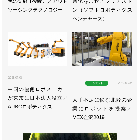
色のSIer【後編】／アウト
業化を加速／ブリヂスト
ソーシングテクノロジー
ン（ソフトロボティクス
ベンチャーズ）
2023.07.06
2019.06.04
イベント
中国の協働ロボメーカー
が東京に日本法人設立／
人手不足に悩む北陸の企
AUBOロボティクス
業にロボットを提案／
MEX金沢2019