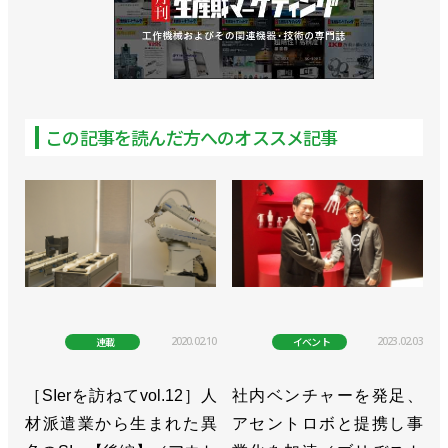
締結／リモートロボティクス
>>リモートワークでロボット操作を実現するための
クラウドサービス開始／リモートロボティクス
この記事を読んだ方へのオススメ記事
>>遠隔操作システム開発のスモールスタートが可能
に／リモートロボティクス
>>遠隔指示ロボットのサービスを開始／リモートロ
ボティクス
>>最大500kmの遠隔地からロボットを操作、実証試
験に成功／リモートロボティクス
2020.02.10
2023.02.03
連載
イベント
［SIerを訪ねてvol.12］人
社内ベンチャーを発足、
材派遣業から生まれた異
アセントロボと提携し事