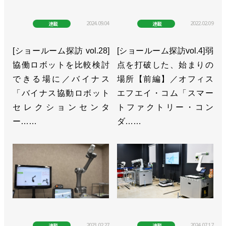
2024.09.04
2022.02.09
連載
連載
[ショールーム探訪 vol.28]
[ショールーム探訪vol.4]弱
協働ロボットを比較検討
点を打破した、始まりの
できる場に／バイナス
場所【前編】／オフィス
「バイナス協動ロボット
エフエイ・コム「スマー
セレクションセンタ
トファクトリー・コン
ー……
ダ……
2023.02.27
2024.07.17
連載
連載