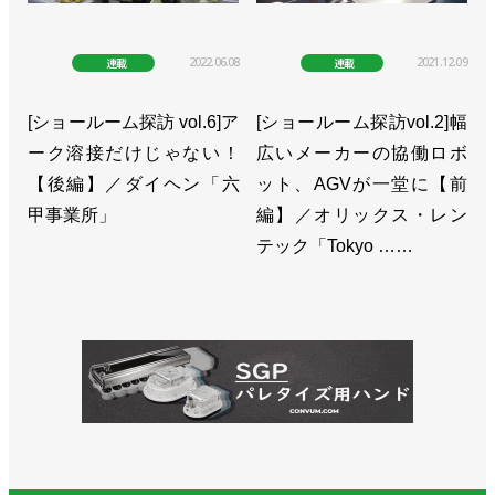
2022.06.08
2021.12.09
連載
連載
[ショールーム探訪 vol.6]ア
[ショールーム探訪vol.2]幅
ーク溶接だけじゃない！
広いメーカーの協働ロボ
【後編】／ダイヘン「六
ット、AGVが一堂に【前
甲事業所」
編】／オリックス・レン
テック「Tokyo ……