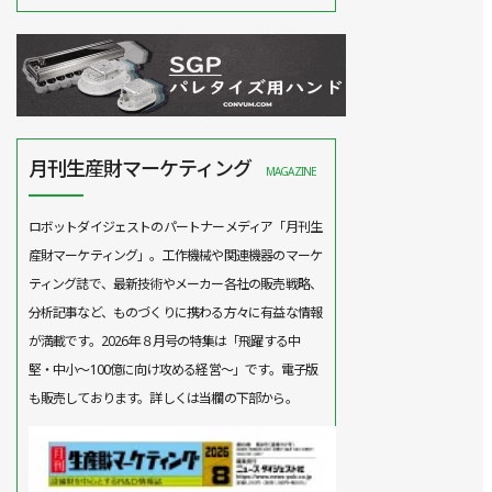
月刊生産財マーケティング
MAGAZINE
ロボットダイジェストのパートナーメディア「月刊生
産財マーケティング」。工作機械や関連機器のマーケ
ティング誌で、最新技術やメーカー各社の販売戦略、
分析記事など、ものづくりに携わる方々に有益な情報
が満載です。2026年８月号の特集は「飛躍する中
堅・中小～100億に向け攻める経営～」です。電子版
も販売しております。詳しくは当欄の下部から。