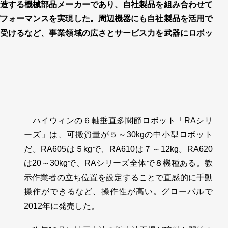
造する機械部品メーカーであり、自社製品を組み合わせて
フォーマンスを実現した。周辺機器にも自社製品を活用で
受けるなど、事業領域の広さとサービス力を武器にロボッ
ハイウィンの６軸垂直多関節ロボット「RAシリ
ーズ」は、可搬質量が５～30kgの中小型ロボット
だ。RA605は５kgで、RA610は７～12kg。RA620
は20～30kgで、RAシリーズ全体で８機種ある。教
示作業者の立ち位置を設定することで直感的に手動
操作ができるなど、操作性が高い。グローバルで
2012年に発売した。