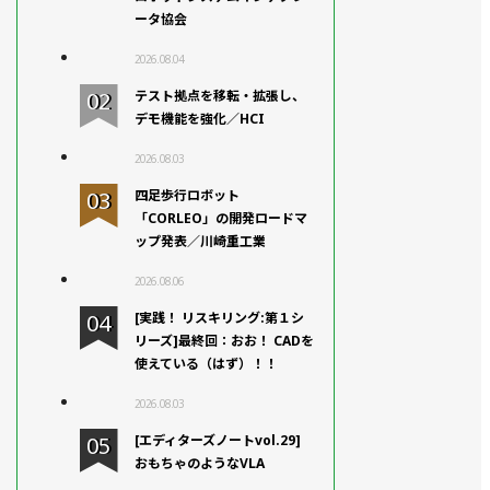
ータ協会
2026.08.04
テスト拠点を移転・拡張し、
デモ機能を強化／HCI
2026.08.03
四足歩行ロボット
「CORLEO」の開発ロードマ
ップ発表／川崎重工業
2026.08.06
[実践！ リスキリング:第１シ
リーズ]最終回：おお！ CADを
使えている（はず）！！
2026.08.03
[エディターズノートvol.29]
おもちゃのようなVLA