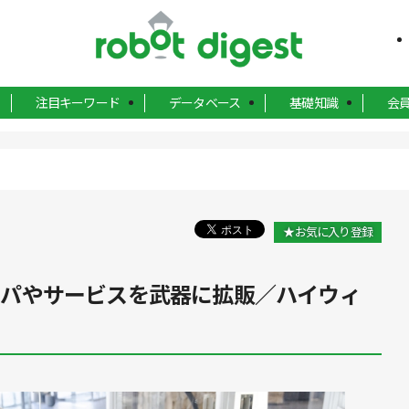
注目キーワード
データベース
基礎知識
会
★お気に入り登録
51]コスパやサービスを武器に拡販／ハイウィ