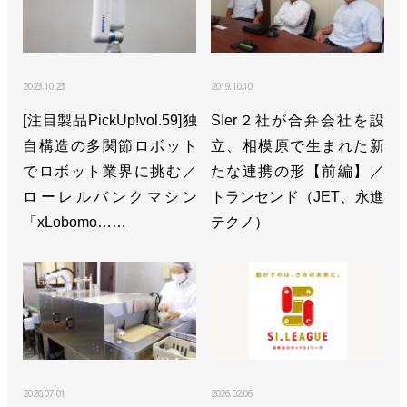
2023.10.23
2019.10.10
[注目製品PickUp!vol.59]独
SIer２社が合弁会社を設
自構造の多関節ロボット
立、相模原で生まれた新
でロボット業界に挑む／
たな連携の形【前編】／
ローレルバンクマシン
トランセンド（JET、永進
「xLobomo……
テクノ）
2020.07.01
2026.02.06