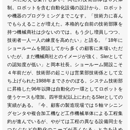
制。ロボットを含む自動化設備の設計から、ロボット
や機器のプログラミングまでこなす。「技術力に喜ん
でもらえることが増えた。本格的な自前の技術部隊を
持つ機械商社は少ないのでは。もう少し増員しつつ、
技術者一人一人の練度を高めたい」と語る。「18年に
ショールームを開設してから多くの顧客に来場いただ
いたが、まだ機械商社とのイメージが強く、SIerとして
の認知度が低い」と岡本社長。ショールーム開設こそ
４年前だが、技術部の起こりは営業部技術係として立
ち上げられた1988年までさかのぼる。システム技術部
に昇格した96年以降は自動化の一環としてロボットを
使うケースも増加。四半世紀以上にわたるSIerとしての
実績がある。「今、顧客の製造現場では５軸マシニン
グセンタや複合加工機など工作機械単体による工程集
約が進んでいるが、やがては工程の異なる設備同士を
つなぐなど自動化のニーズが高くなる」と力を込め