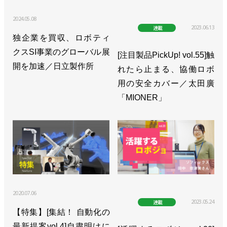
2024.05.08
2023.06.13
連載
独企業を買収、ロボティ
クスSI事業のグローバル展
[注目製品PickUp! vol.55]触
開を加速／日立製作所
れたら止まる、協働ロボ
用の安全カバー／太田廣
「MIONER」
2020.07.06
2023.05.24
連載
【特集】[集結！ 自動化の
最新提案vol.4]自粛明けに