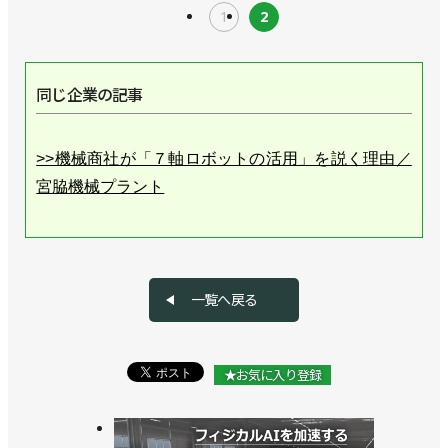
1
2
同じ企業の記事
>>機械商社が「７軸ロボットの活用」を説く理由／
宮脇機械プラント
一覧へ戻る
★お気に入り登録