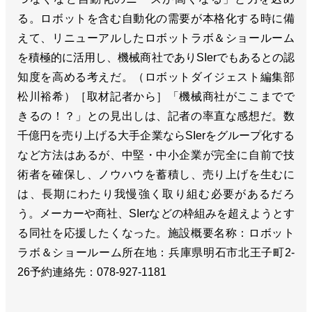
る。ロボットを含む自動化の需要が本格化する時に備
えて、リニューアルしたロボットラボ＆ショールーム
を積極的に活用し、機械商社でありSIerでもあるとの認
知度を高める考えだ。（ロボットダイジェスト編集部
松川裕希）［取材記者から］「機械商社がここまでで
きるの！？」との見出しは、記者の率直な感想だ。数
千億円を売り上げる大手企業ならSIerをグループ化する
など方法はあるが、中堅・中小企業が完全に自前で技
術者を確保し、ノウハウを蓄積し、売り上げを生むに
は、長期にわたり我慢強く取り組む必要があるだろ
う。メーカーや商社、SIerなどの枠組みを超えようとす
る同社を応援したくなった。施設概要名称：ロボット
ラボ＆ショールーム所在地：兵庫県明石市北王子町2-
26予約連絡先：078-927-1181