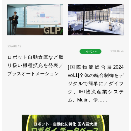
2024.03.12
2024.09.26
イベント
ロボット自動倉庫など取
り扱い機種拡充を発表／
[国際物流総合展2024
プラスオートメーション
vol.1]全体の統合制御をデ
ジタルで簡単に／ダイフ
ク、IHI物流産業システ
ム、Mujin、伊……