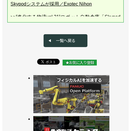
Skypodシステムが採用／Exotec Nihon
>>[進化する物流vol.21]ロボット自動倉庫「Skypod
システム」の新世代モデルを開発／Exotec Nihon
>>[進化する物流vol.12]都内にデモルームを開設、国
一覧へ戻る
内売上高300億円を目指す／EXOTEC NIHON
★お気に入り登録