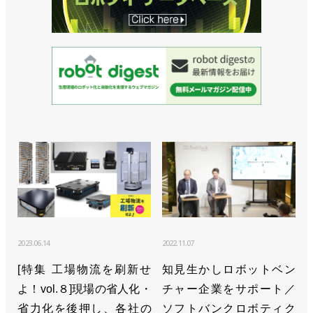
2023.06.14
2022.11.07
[特集 工場物流を刷新せ
知見生かしロボットベン
よ！vol.８]現場の省人化・
チャー企業をサポート／
省力化を後押し、各社の
ソフトバンクロボティク