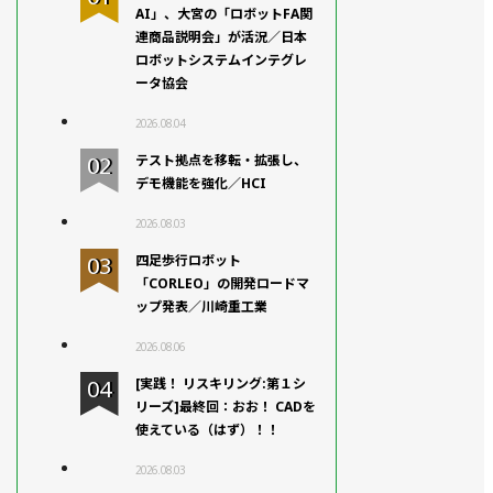
AI」、大宮の「ロボットFA関
連商品説明会」が活況／日本
ロボットシステムインテグレ
ータ協会
2026.08.04
テスト拠点を移転・拡張し、
デモ機能を強化／HCI
2026.08.03
四足歩行ロボット
「CORLEO」の開発ロードマ
ップ発表／川崎重工業
2026.08.06
[実践！ リスキリング:第１シ
リーズ]最終回：おお！ CADを
使えている（はず）！！
2026.08.03