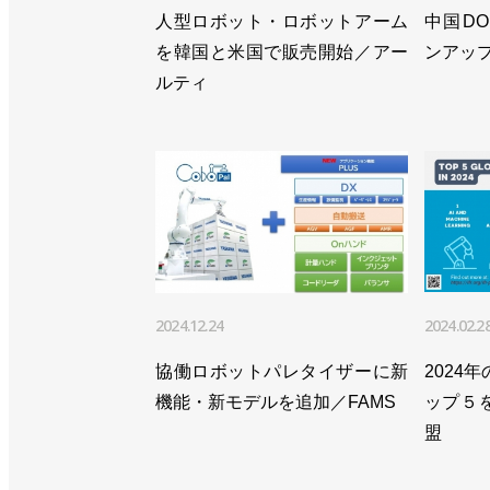
人型ロボット・ロボットアーム
中国D
を韓国と米国で販売開始／アー
ンアップを
ルティ
2024.12.24
2024.02.2
協働ロボットパレタイザーに新
2024
機能・新モデルを追加／FAMS
ップ５
盟