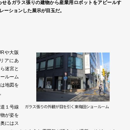
わせるガラス張りの建物から産業用ロボットをアピールす
レーションした展示が目玉だ。
Rや大阪
リアにあ
から迷宮と
ョールーム
時は地図を
。
ガラス張りの外観が目を引く東梅田ショールーム
道１号線
建物が姿を
、奥にはス