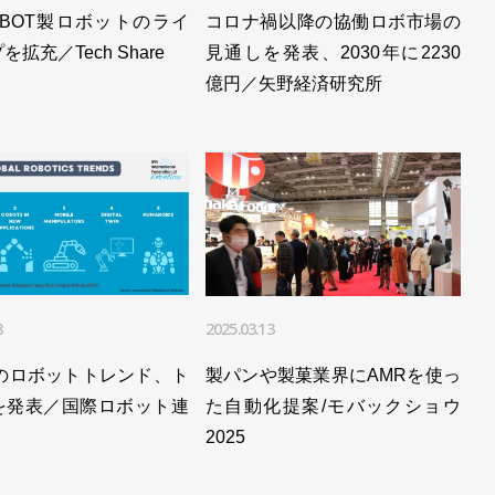
OBOT製ロボットのライ
コロナ禍以降の協働ロボ市場の
拡充／Tech Share
見通しを発表、2030年に2230
億円／矢野経済研究所
8
2025.03.13
年のロボットトレンド、ト
製パンや製菓業界にAMRを使っ
を発表／国際ロボット連
た自動化提案/モバックショウ
2025