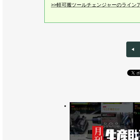
>>軽可搬ツールチェンジャーのライン
>>[人事]新CEOにジェラルド・フォク
>>［特集FOOMA JAPAN］食品産