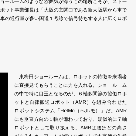
ョールームのような雰囲気が漂うこの場所こそが、ストー
ボット事業部長は「大阪の玄関口である新大阪駅から車で
。車の通行量が多い国道１号線で信号待ちする人に広くロボ
東梅田ショールームは、ロボットの特徴を来場者
に直接見てもらうことに力を入れる。ショールーム
の中で特に目玉となるのが、６軸多関節の協働ロボ
ットと自律搬送ロボット（AMR）を組み合わせた
ロボットシステム「HelMo（ヘルモ）」だ。AMR
にも垂直方向の１軸が備わっており、疑似的に７軸
ロボットとして取り扱える。AMRは腰ほどの高さ