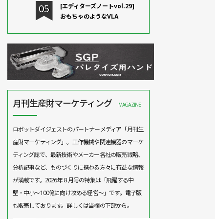
[エディターズノートvol.29]
おもちゃのようなVLA
月刊生産財マーケティング
MAGAZINE
ロボットダイジェストのパートナーメディア「月刊生
産財マーケティング」。工作機械や関連機器のマーケ
ティング誌で、最新技術やメーカー各社の販売戦略、
分析記事など、ものづくりに携わる方々に有益な情報
が満載です。2026年８月号の特集は「飛躍する中
堅・中小～100億に向け攻める経営～」です。電子版
も販売しております。詳しくは当欄の下部から。