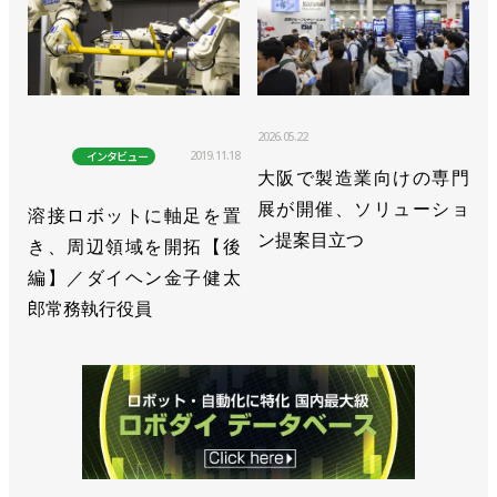
2026.05.22
2019.11.18
インタビュー
大阪で製造業向けの専門
展が開催、ソリューショ
溶接ロボットに軸足を置
ン提案目立つ
き、周辺領域を開拓【後
編】／ダイヘン金子健太
郎常務執行役員