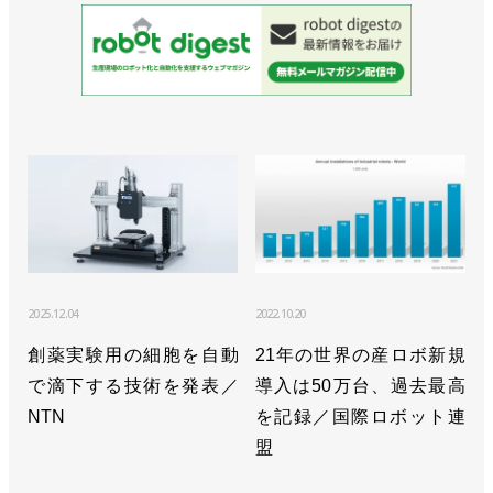
2025.12.04
2022.10.20
創薬実験用の細胞を自動
21年の世界の産ロボ新規
で滴下する技術を発表／
導入は50万台、過去最高
NTN
を記録／国際ロボット連
盟