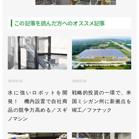
この記事を読んだ方へのオススメ記事
2019.10.16
2024.07.22
水に強いロボットを開
戦略的投資の一環で、米
発！ 機内設置で自社商
国ミシガン州に新拠点を
品の競争力高める／スギ
竣工／ファナック
ノマシン