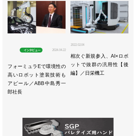
2022.02.04
2024.04.22
インタビュー
相次ぐ新規参入、AI×ロボ
ットで抜群の汎用性【後
フォーミュラEで環境性の
編】／日栄機工
高いロボット塗装技術も
アピール／ABB中島秀一
郎社長