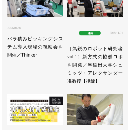
2026.04.30
2018.11.01
連載
バラ積みピッキングシス
テム導入現場の視察会を
［気鋭のロボット研究者
開催／Thinker
vol.1］新方式の協働ロボ
を開発／早稲田大学シュ
ミッツ・アレクサンダー
准教授【後編】