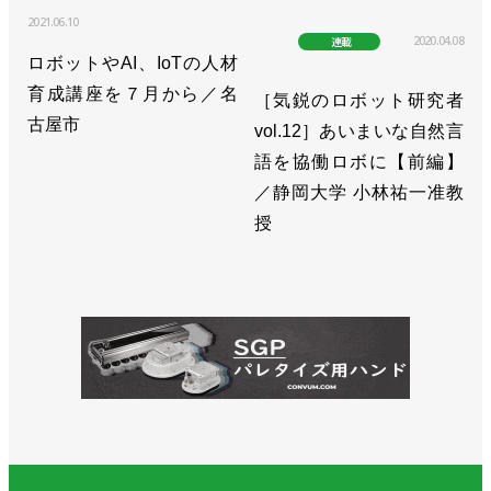
2021.06.10
2020.04.08
連載
ロボットやAI、IoTの人材
育成講座を７月から／名
［気鋭のロボット研究者
古屋市
vol.12］あいまいな自然言
語を協働ロボに【前編】
／静岡大学 小林祐一准教
授