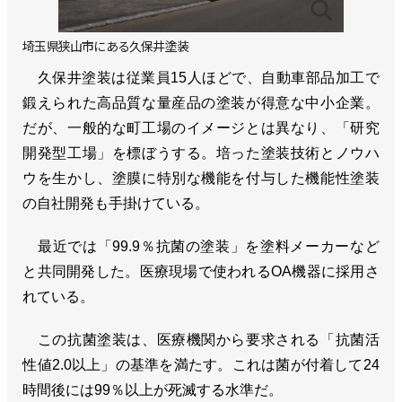
埼玉県狭山市にある久保井塗装
久保井塗装は従業員15人ほどで、自動車部品加工で
鍛えられた高品質な量産品の塗装が得意な中小企業。
だが、一般的な町工場のイメージとは異なり、「研究
開発型工場」を標ぼうする。培った塗装技術とノウハ
ウを生かし、塗膜に特別な機能を付与した機能性塗装
の自社開発も手掛けている。
最近では「99.9％抗菌の塗装」を塗料メーカーなど
と共同開発した。医療現場で使われるOA機器に採用さ
れている。
この抗菌塗装は、医療機関から要求される「抗菌活
性値2.0以上」の基準を満たす。これは菌が付着して24
時間後には99％以上が死滅する水準だ。