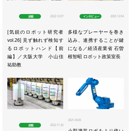
2022.12.07
2023.12.04
連載
インタビュー
[気鋭のロボット研究者
多様なプレーヤーを巻き
vol.26] 見ず触れず検知す
込み、連携することが鍵
るロボットハンド【前
になる／経済産業省 石曽
編】／大阪大学 小山佳
根智昭 ロボット政策室長
祐助教
2021.04.05
2022.11.24
連載
小型塗装ロボをより使い