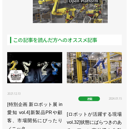
>>[ロボへの道も一歩からCase.１-④]ロボ決まる／
サンエース編
>>[ロボへの道も一歩からCase.1-③]SIer不在で進行
この記事を読んだ方へのオススメ記事
中／サンエース編
>>[ロボへの道も一歩からCase.1-②]ベテラン斉藤さ
ん現わる！／サンエース編
>>[新連載・ロボへの道も一歩からCase.1-①]やっぱ
りコロナはキツかった／サンエース編
2021.12.13
2024.01.15
連載
[特別企画 新ロボット展 in
愛知 vol.4]新製品PRや顧
[ロボットが活躍する現場
客、市場開拓にぴったり
vol.32]状態にばらつきのあ
／ニッタ