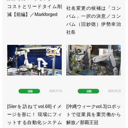
コストとリードタイム削
社名変更の候補は「コン
減【前編】／Markforged
バム」一択の決意／コン
バム（旧妙徳）伊勢幸治
社長
2026.07.10
2020.03.25
連載
連載
[SIerを訪ねてvol.68]イメ
[沖縄ウィークvol.3]ロボッ
ージを形に！ 現場にフィ
トで従業員を重労働から
ットする自動化システム
解放／那覇王冠