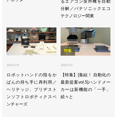
るエアコン室外機を自動
分解／パナソニックエコ
テクノロジー関東
2024.10.29
2020.07.07
ロボットハンドの指をか
【特集】[集結！ 自動化の
ばんの持ち手に再利用／
最新提案vol.5]ハンドメー
ヘリテッジ、ブリヂスト
カーは新機能の「一手」
ンソフトロボティクスベ
続々と
ンチャーズ