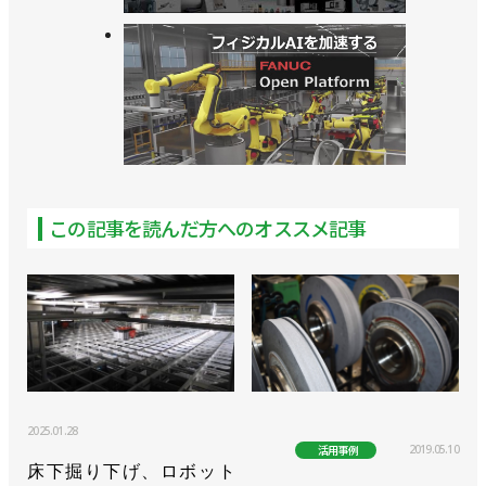
>>[ロボへの道も一歩からCase.1-⑥]ハンドの爪、削
ってます／サンエース編
>>[ロボへの道も一歩からCase.１-④]ロボ決まる／
サンエース編
>>[ロボへの道も一歩からCase.1-③]SIer不在で進行
この記事を読んだ方へのオススメ記事
中／サンエース編
>>[ロボへの道も一歩からCase.1-②]ベテラン斉藤さ
ん現わる！／サンエース編
>>[新連載・ロボへの道も一歩からCase.1-①]やっぱ
りコロナはキツかった／サンエース編
2025.01.28
2019.05.10
活用事例
床下掘り下げ、ロボット