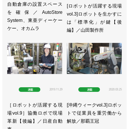
自動倉庫の設置スペース
[ロボットが活躍する現場
を確保／AutoStore
vol.3]ロボットを生かすに
System、東亜ディーケー
は「標準化」が鍵【後
ケー、オカムラ
編】／山田製作所
2019.11.29
2020.03.25
連載
連載
［ロボットが活躍する現
[沖縄ウィークvol.3]ロボッ
場vol.9］協働ロボで現場
トで従業員を重労働から
革新【後編】／日産自動
解放／那覇王冠