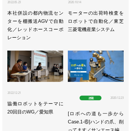
2022.05.23
2020.10.14
本社併設の都内物流セン
モーターの出荷時検査を
ターを棚搬送AGVで自動
ロボットで自動化／東芝
化／レッドホースコーポ
三菱電機産業システム
レーション
2022.12.21
2020.12.23
連載
協働ロボットをテーマに
20回目のWG／愛知県
[ロボへの道も一歩から
Case.1-⑥]ハンドの爪、削
ってます／サンエース編