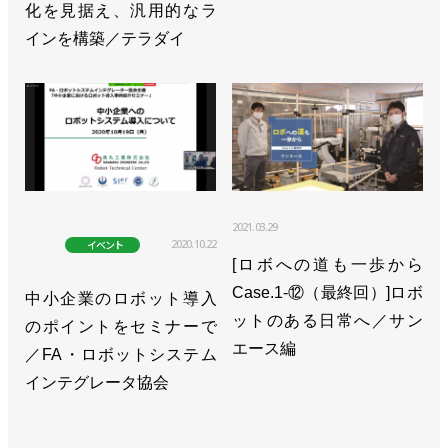
化を見据え、汎用的なラ
インを構築／テラダイ
2021.03.29
2020.10.22
イベント
[ロボへの道も一歩から
Case.1-⑫（最終回）]ロボ
中小企業のロボット導入
ットのある日常へ／サン
のポイントをセミナーで
エース編
／FA・ロボットシステム
インテグレータ協会