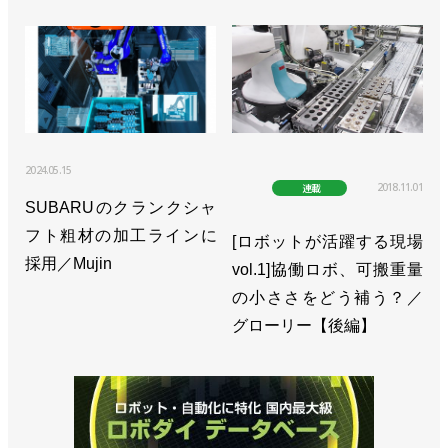
2024.05.15
2018.11.01
連載
SUBARUのクランクシャ
フト粗材の加工ラインに
[ロボットが活躍する現場
採用／Mujin
vol.1]協働ロボ、可搬重量
の小ささをどう補う？／
グローリー【後編】