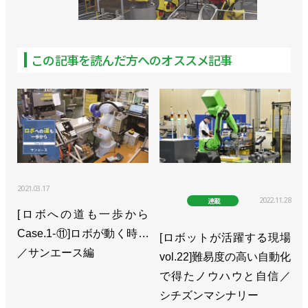
ストッカー!?／サンエース編
>>[ロボへの道も一歩からCase.1-③]SIer不在で進行
この記事を読んだ方へのオススメ記事
中／サンエース編
>>[ロボへの道も一歩からCase.1-②]ベテラン斉藤さ
ん現わる！／サンエース編
>>[新連載・ロボへの道も一歩からCase.1-①]やっぱ
りコロナはキツかった／サンエース編
2021.03.17
2022.11.28
連載
[ロボへの道も一歩から
Case.1-⑪]ロボが動く時…
[ロボットが活躍する現場
／サンエース編
vol.22]難易度の高い自動化
で得たノウハウと自信／
シチズンマシナリー