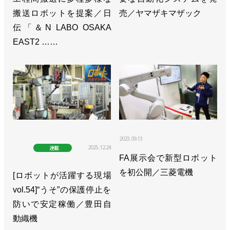
搬送ロボットを提案／日
売／ヤマザキマザック
伝「＆N LABO OSAKA
EAST2 ……
2023.09.13
2025.12.24
連載
FA展示会で新型ロボット
を初公開／三菱電機
[ロボットが活躍する現場
vol.54]“うそ”の保護停止を
防いで安定稼働／豊田自
動織機