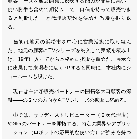
顧客ニーズを製品開発に反映する能力が非常に高い。
使い勝手も含めて期待以上で、自信を持って販売でき
ると判断した」と代理店契約を決めた当時を振り返
る。
当初は地元の浜松市を中心に営業活動に取り組ん
だ。地元の顧客にTMシリーズを納入して実績を積み上
げ、19年に入ってから本格的に拡販を進めた。展示会
に出展して来場者に広くPRすると同時に、本社内にシ
ョールームも設けた。
現在は主に①販売パートナーの開拓②大口顧客の深
耕――の２つの方向からTMシリーズの拡販に努める。
①では、サブディストリビューター（２次代理店）
やSIerのパートナーを開拓する。特定の業界やアプリケ
ーション（ロボットの応用的な使い方）に強みを持つ