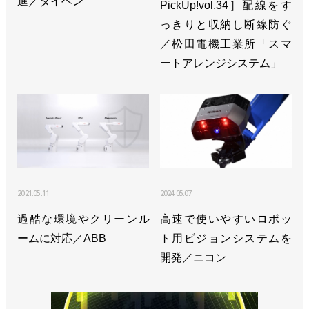
進／ダイヘン
PickUp!vol.34］配線をす
っきりと収納し断線防ぐ
／松田電機工業所「スマ
ートアレンジシステム」
2021.05.11
2024.05.07
過酷な環境やクリーンル
高速で使いやすいロボッ
ームに対応／ABB
ト用ビジョンシステムを
開発／ニコン