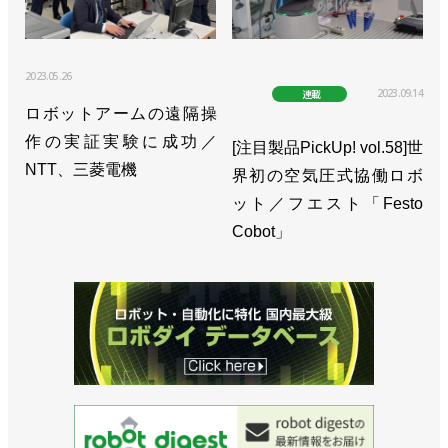
2023.05.26
2023.09.14
連載
ロボットアームの遠隔操
作の実証実験に成功／
[注目製品PickUp! vol.58]世
NTT、三菱電機
界初の空気圧式協働ロボ
ット／フエスト「Festo
Cobot」