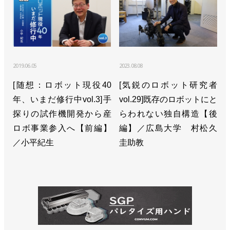
2019.06.05
2023.08.08
[随想：ロボット現役40
[気鋭のロボット研究者
年、いまだ修行中vol.3]手
vol.29]既存のロボットにと
探りの試作機開発から産
らわれない独自構造【後
ロボ事業参入へ【前編】
編】／広島大学 村松久
／小平紀生
圭助教