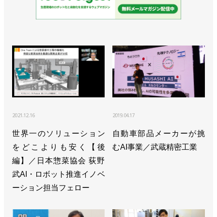
2021.12.16
2019.04.17
世界一のソリューション
自動車部品メーカーが挑
をどこよりも安く【後
むAI事業／武蔵精密工業
編】／日本惣菜協会 荻野
武AI・ロボット推進イノベ
ーション担当フェロー