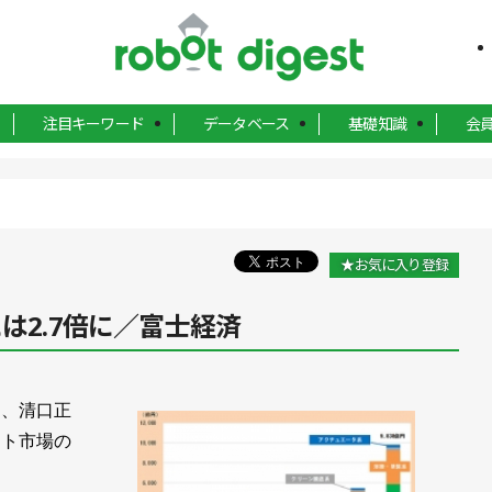
注目キーワード
データベース
基礎知識
会
★お気に入り登録
は2.7倍に／富士経済
、清口正
ット市場の