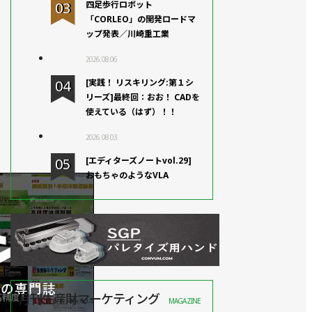
四足歩行ロボット
「CORLEO」の開発ロードマ
ップ発表／川崎重工業
2026.08.06
[実践！ リスキリング:第１シ
リーズ]最終回：おお！ CADを
使えている（はず）！！
2026.08.03
[エディターズノートvol.29]
おもちゃのようなVLA
月刊生産財マーケティング
MAGAZINE