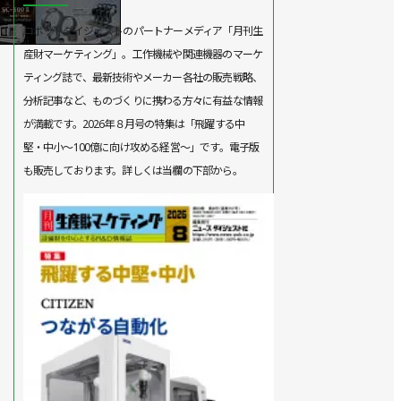
ロボットダイジェストのパートナーメディア「月刊生
産財マーケティング」。工作機械や関連機器のマーケ
ティング誌で、最新技術やメーカー各社の販売戦略、
分析記事など、ものづくりに携わる方々に有益な情報
が満載です。2026年８月号の特集は「飛躍する中
堅・中小～100億に向け攻める経営～」です。電子版
も販売しております。詳しくは当欄の下部から。