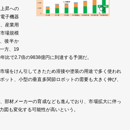
上昇への
の電子機器
し、産業用
。市場規模
が、後半か
一方、19
年比で2.7倍の9838億円に到達する予測だ。
市場をけん引してきたため溶接や塗装の用途で多く使われ
ボット、小型の垂直多関節ロボットの需要も大きく伸び、
、部材メーカーの育成なども進んでおり、市場拡大に伴っ
力図も変化する可能性が高いという。