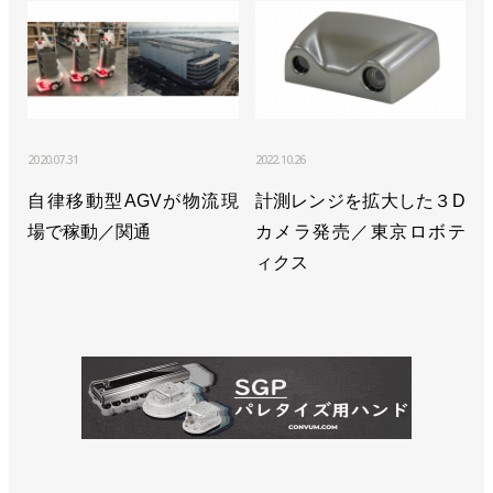
2020.07.31
2022.10.26
自律移動型AGVが物流現
計測レンジを拡大した３D
場で稼動／関通
カメラ発売／東京ロボテ
ィクス