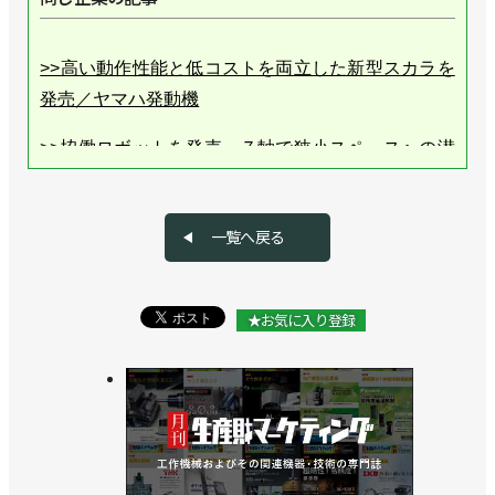
>>高い動作性能と低コストを両立した新型スカラを
発売／ヤマハ発動機
>>協働ロボットを発売、７軸で狭小スペースへの潜
り込みもしやすい／ヤマハ発動機
>>台湾企業と合弁会社設立、単軸・直交ロボットの
一覧へ戻る
生産を移管／ヤマハ発動機
>>ヤマハロボティクス設立、2030年代初めに売り上
★お気に入り登録
げ1000億円目指す／ヤマハ発動機
>>[ショールーム探訪vol.32]搬送の自動化をまとめて
提案／ヤマハ発動機「CONNECTED SQUARE」
>>細胞ピッキングシステムを発売、ロボティクス技