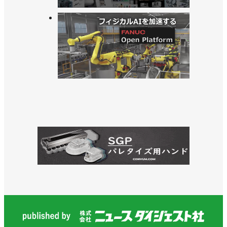
術を新事業に生かす／ヤマハ発動機
>>ロボティクス事業所を増改築、「成長領域に投
資」／ヤマハ発動機
>>日高祥博社長が辞任、渡部克明会長が社長兼務に
／ヤマハ発動機
>>ロボットコントローラー用の機能安全オプション
ユニットを新発売／ヤマハ発動機
>>工業高校にロボットシステムを３セット寄贈／ヤ
マハ発動機
>>リニアコンベアを提案の核に／ヤマハ発動機 江頭
綾子ロボティクス事業部長 インタビュー
>>「Robonityシリーズ」にロッドタイプを追加／ヤ
マハ発動機