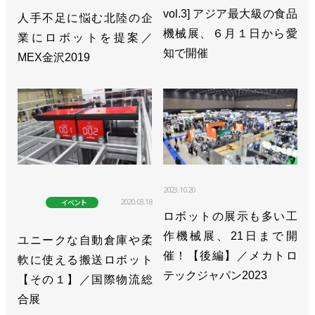
vol.3] アジア最大級の食品
人手不足に悩む北陸の企
機械展、６月１日から愛
業にロボットを提案／
知で開催
MEX金沢2019
2023.10.20
2020.03.18
イベント
ロボットの展示も多い工
作機械展、21日まで開
ユニークな自動倉庫や柔
催！【後編】／メカトロ
軟に使える搬送ロボット
テックジャパン2023
【その１】／国際物流総
合展