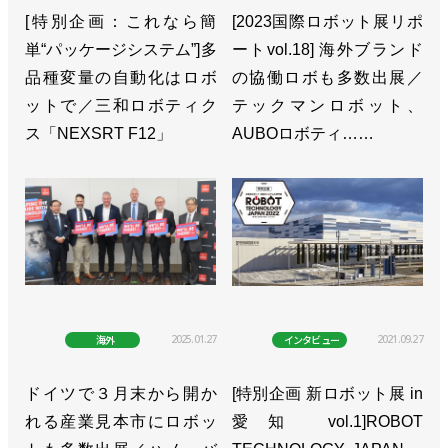
[特別企画：これなら簡
[2023国際ロボット展リポ
単“パッケージシステム”]多
ートvol.18] 海外ブランド
品種変量の自動化はロボ
の協働ロボも多数出展／
ットで／三和ロボティク
テックマンロボット、
ス「NEXSRT F12」
AUBOロボティ……
2025.01.27
2021.09.27
海外
インタビュー
ドイツで３月末から開か
[特別企画 新ロボット展 in
れる産業見本市にロボッ
愛知 vol.1]ROBOT