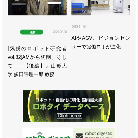
2018.11.16
2024.02.26
連載
AIやAGV、ビジョンセン
サーで協働ロボが進化
[気鋭のロボット研究者
vol.32]AMから切削、そし
て――【後編】／山形大
学 多田隈理一郎 教授