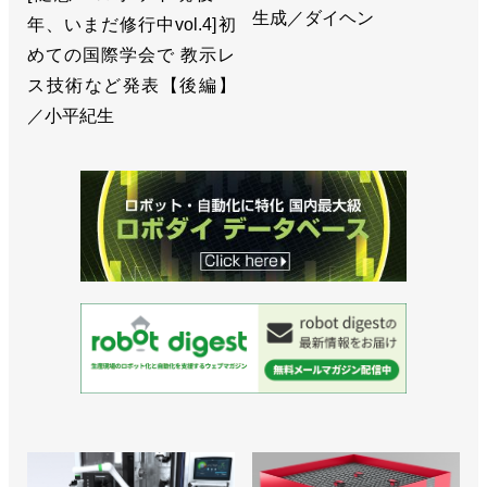
生成／ダイヘン
年、いまだ修行中vol.4]初
めての国際学会で 教示レ
ス技術など発表【後編】
／小平紀生