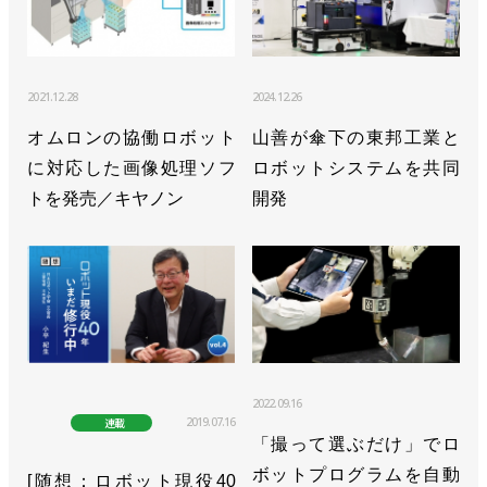
2021.12.28
2024.12.26
オムロンの協働ロボット
山善が傘下の東邦工業と
に対応した画像処理ソフ
ロボットシステムを共同
トを発売／キヤノン
開発
2022.09.16
2019.07.16
連載
「撮って選ぶだけ」でロ
ボットプログラムを自動
[随想：ロボット現役40