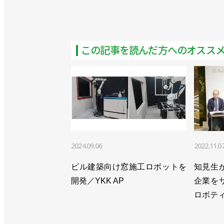
この記事を読んだ方へのオスス
2024.09.06
2022.11.0
ビル建築向け窓施工ロボットを
知見生
開発／YKK AP
企業を
ロボテ