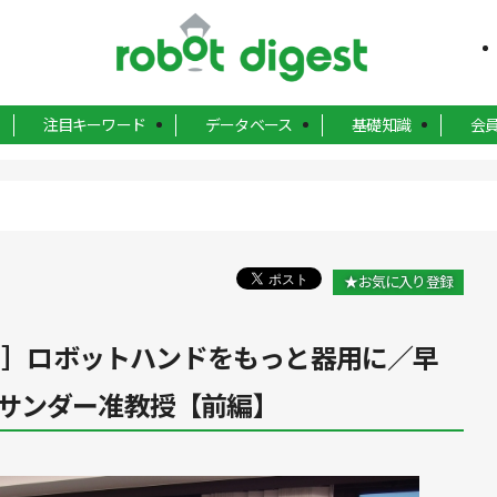
注目キーワード
データベース
基礎知識
会
★お気に入り登録
.1］ロボットハンドをもっと器用に／早
サンダー准教授【前編】