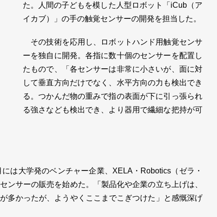
た。人間の子どもを模した人型ロボット「iCub（ア
イカブ）」の手の触覚センサーの開発を担当した。
その技術を応用し、ロボットハンド用触覚センサ
ーを独自に開発。各指に数十個のセンサーを配置し
たもので、「各センサーは非常に小さいが、面に対
して垂直方向だけでなく、水平方向の力も検出でき
る。つかんだ物の重みで指の表面が下に引っ張られ
る強さなども検出でき、より器用で繊細な把持が可
には大学発のベンチャー企業、XELA・Robotics（ゼラ・
センサーの販売を始めた。「製品化や企業の立ち上げは、
が多かったが、ようやくここまでこぎつけた」と感慨深げ