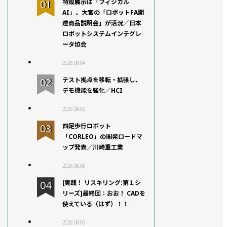
特設展示は「フィジカル
AI」、大宮の「ロボットFA関
連商品説明会」が活況／日本
ロボットシステムインテグレ
ータ協会
2026.08.04
テスト拠点を移転・拡張し、
デモ機能を強化／HCI
2026.08.03
四足歩行ロボット
「CORLEO」の開発ロードマ
ップ発表／川崎重工業
2026.08.06
[実践！ リスキリング:第１シ
リーズ]最終回：おお！ CADを
使えている（はず）！！
2026.08.03