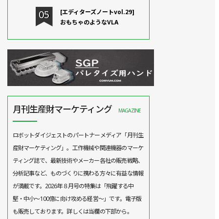
[エディターズノートvol.29]
おもちゃのようなVLA
月刊生産財マーケティング
MAGAZINE
ロボットダイジェストのパートナーメディア「月刊生
産財マーケティング」。工作機械や関連機器のマーケ
ティング誌で、最新技術やメーカー各社の販売戦略、
分析記事など、ものづくりに携わる方々に有益な情報
が満載です。2026年８月号の特集は「飛躍する中
堅・中小～100億に向け攻める経営～」です。電子版
も販売しております。詳しくは当欄の下部から。