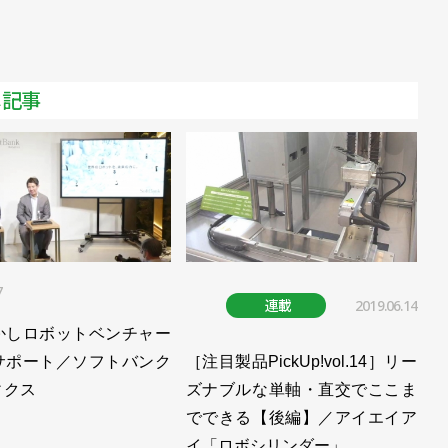
メ記事
7
連載
2019.06.14
かしロボットベンチャー
サポート／ソフトバンク
［注目製品PickUp!vol.14］リー
ィクス
ズナブルな単軸・直交でここま
でできる【後編】／アイエイア
イ「ロボシリンダー」